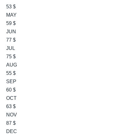
53 $
MAY
59 $
JUN
77 $
JUL
75 $
AUG
55 $
SEP
60 $
OCT
63 $
NOV
87 $
DEC