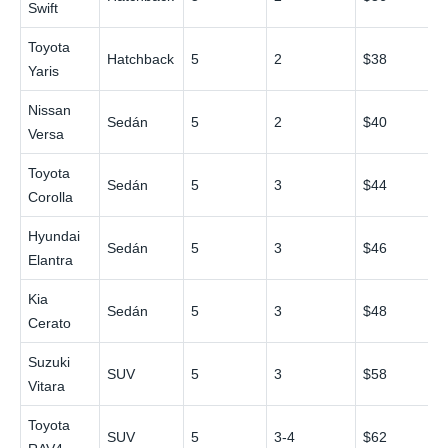
Swift
Toyota
Hatchback
5
2
$38
Yaris
Nissan
Sedán
5
2
$40
Versa
Toyota
Sedán
5
3
$44
Corolla
Hyundai
Sedán
5
3
$46
Elantra
Kia
Sedán
5
3
$48
Cerato
Suzuki
SUV
5
3
$58
Vitara
Toyota
SUV
5
3-4
$62