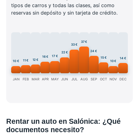
tipos de carros y todas las clases, así como
reservas sin depósito y sin tarjeta de crédito.
37 €
33 €
24 €
22 €
17 €
16 €
15 €
14 €
12 €
11 €
10 €
10 €
JAN
FEB
MAR
APR
MAY
JUN
JUL
AUG
SEP
OCT
NOV
DEC
Rentar un auto en Salónica: ¿Qué
documentos necesito?