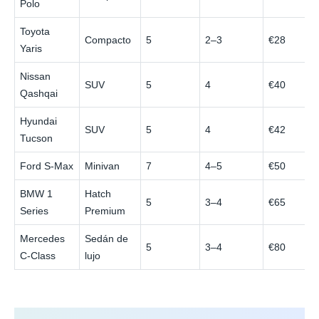
Polo
Toyota
Compacto
5
2–3
€28
Yaris
Nissan
SUV
5
4
€40
Qashqai
Hyundai
SUV
5
4
€42
Tucson
Ford S-Max
Minivan
7
4–5
€50
BMW 1
Hatch
5
3–4
€65
Series
Premium
Mercedes
Sedán de
5
3–4
€80
C-Class
lujo