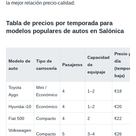
la mejor relación precio-calidad:
Tabla de precios por temporada para
modelos populares de autos en Salónica
Precio por
Capacidad
Modelo de
Tipo de
día
Pasajeros
de
auto
carrocería
(temporad
equipaje
baja)
Toyota
Mini /
4
1–2
€18
Aygo
Económico
Hyundai i10
Económico
4
1–2
€20
Fiat 500
Compacto
4
2
€22
Volkswagen
Compacto
5
3–4
€26