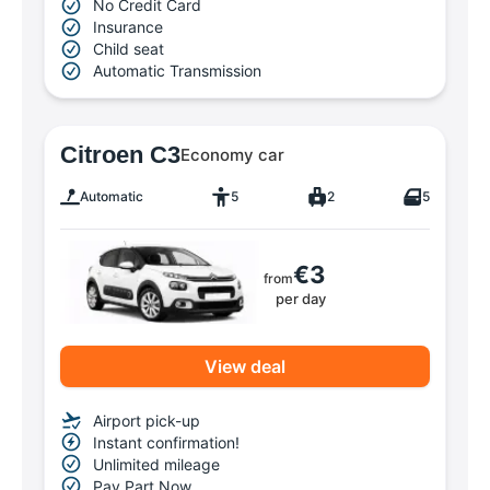
No Credit Card
Insurance
Child seat
Automatic Transmission
Citroen C3
Economy car
Automatic
5
2
5
€3
from
per day
View deal
Airport pick-up
Instant confirmation!
Unlimited mileage
Pay Part Now