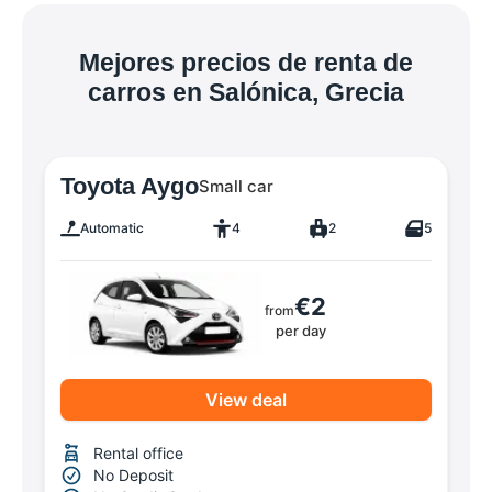
Mejores precios de renta de
carros en Salónica, Grecia
Toyota Aygo
Small car
Automatic
4
2
5
€2
from
per day
View deal
Rental office
No Deposit