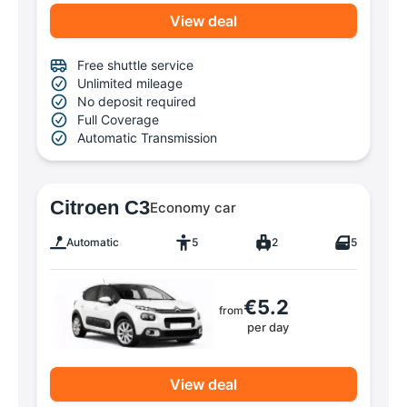
View deal
Free shuttle service
Unlimited mileage
No deposit required
Full Coverage
Automatic Transmission
Citroen C3
Economy car
Automatic
5
2
5
€5.2
from
per day
View deal