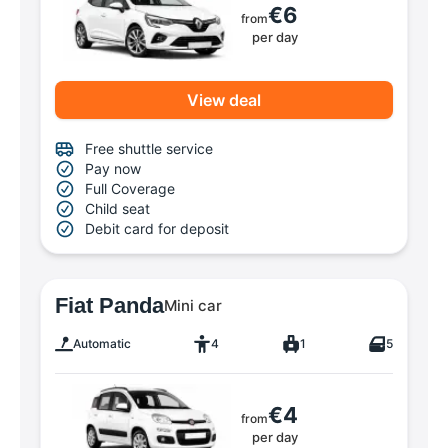
€6
from
per day
View deal
Free shuttle service
Pay now
Full Coverage
Child seat
Debit card for deposit
Fiat Panda
Mini car
Automatic
4
1
5
€4
from
per day