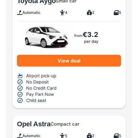
Toyota Aygo
Small car
Automatic
4
2
5
€3.2
from
per day
View deal
Airport pick-up
No Deposit
No Credit Card
Pay Part Now
Child seat
Opel Astra
Compact car
Automatic
5
2
5