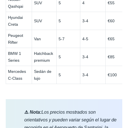
SUV
5
4
€55
Qashqai
Hyundai
SUV
5
3-4
€60
Creta
Peugeot
Van
5-7
4-5
€65
Rifter
BMW 1
Hatchback
5
3-4
€85
Series
premium
Mercedes
Sedán de
5
3-4
€100
C-Class
lujo
⚠️
Nota:
Los precios mostrados son
orientativos y pueden variar según el lugar de
recogida en el Aeropuerto de Santorini, la