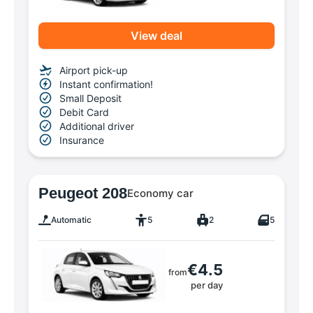
View deal
Airport pick-up
Instant confirmation!
Small Deposit
Debit Card
Additional driver
Insurance
Peugeot 208
Economy car
Automatic
5
2
5
€4.5
from
per day