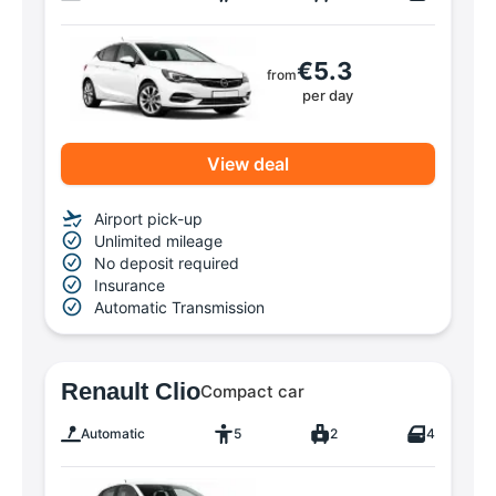
€5.3
from
per day
View deal
Airport pick-up
Unlimited mileage
No deposit required
Insurance
Automatic Transmission
Renault Clio
Compact car
Automatic
5
2
4