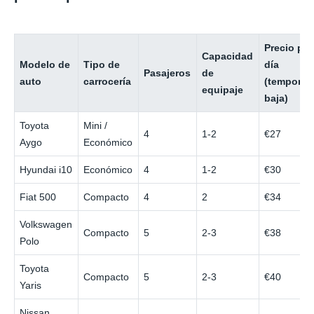
Precio por
Capacidad
Modelo de
Tipo de
día
Pasajeros
de
auto
carrocería
(temporad
equipaje
baja)
Toyota
Mini /
4
1-2
€27
Aygo
Económico
Hyundai i10
Económico
4
1-2
€30
Fiat 500
Compacto
4
2
€34
Volkswagen
Compacto
5
2-3
€38
Polo
Toyota
Compacto
5
2-3
€40
Yaris
Nissan