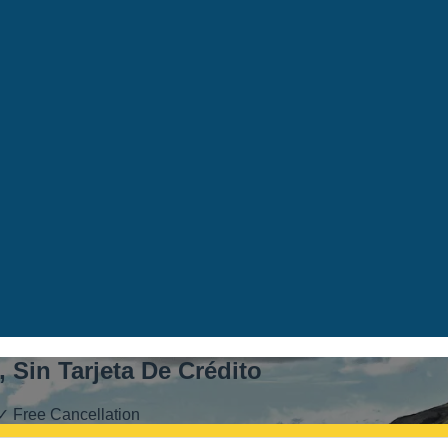
 Sin Tarjeta De Crédito
✓ Free Cancellation