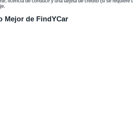
e, licencia de conducir y una tarjeta de crédito (si se requiere 
je.
Lo Mejor de FindYCar