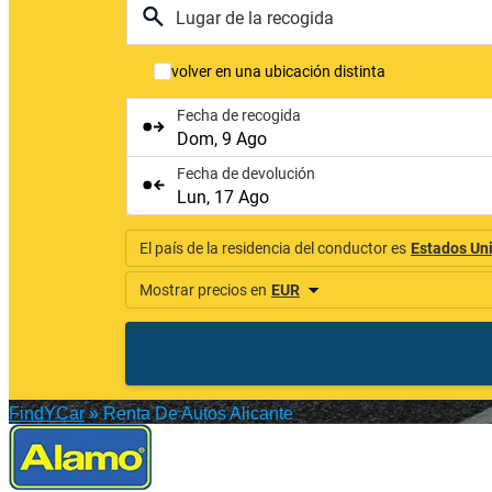
FindYCar
»
Renta De Autos Alicante