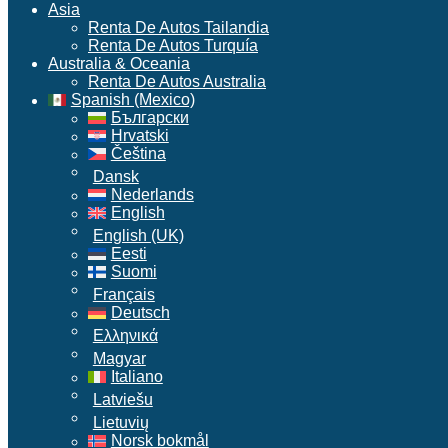
Asia
Renta De Autos Tailandia
Renta De Autos Turquía
Australia & Oceania
Renta De Autos Australia
Spanish (Mexico)
Български
Hrvatski
Čeština
Dansk
Nederlands
English
English (UK)
Eesti
Suomi
Français
Deutsch
Ελληνικά
Magyar
Italiano
Latviešu
Lietuvių
Norsk bokmål