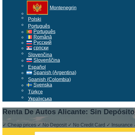
Montenegrin
Polski
Português
Português
Română
Русский
српски
Slovenčina
Slovenščina
Español
Spanish (Argentina)
Spanish (Colombia)
Svenska
Türkçe
Українська
Renta De Autos Alicante: Sin Depósito,
✓ Cheap prices ✓ No Deposit ✓ No Credit Card ✓ Insurance 