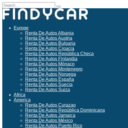
Skip
Search
to
for:
content
Europe
Renta De Autos Albania
Renta De Autos Austria
Renta De Autos Bulgaria
Renta De Autos Croacia
Renta De Autos República Checa
Renta De Autos Finlandia
Renta De Autos Mónaco
Renta De Autos Montenegro
Renta De Autos Noruega
Renta De Autos España
Renta De Autos Suecia
Renta De Autos Suiza
Africa
America
Renta De Autos Curazao
Renta De Autos República Dominicana
Renta De Autos Jamaica
Renta De Autos México
Renta De Autos Puerto Rico