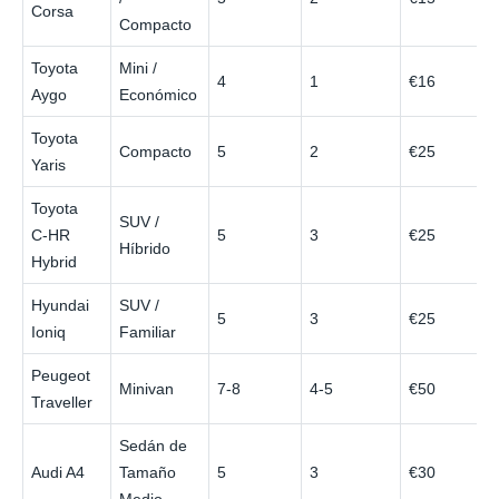
Corsa
Compacto
Toyota
Mini /
4
1
€16
Aygo
Económico
Toyota
Compacto
5
2
€25
Yaris
Toyota
SUV /
C‑HR
5
3
€25
Híbrido
Hybrid
Hyundai
SUV /
5
3
€25
Ioniq
Familiar
Peugeot
Minivan
7-8
4-5
€50
Traveller
Sedán de
Audi A4
Tamaño
5
3
€30