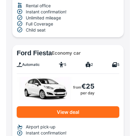
Rental office
Instant confirmation!
Unlimited mileage
Full Coverage
Child seat
Ford Fiesta
Economy car
Automatic
5
2
5
€25
from
per day
View deal
Airport pick-up
Instant confirmation!