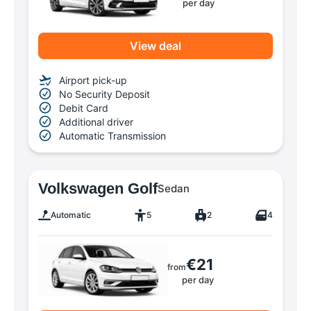
per day
View deal
Airport pick-up
No Security Deposit
Debit Card
Additional driver
Automatic Transmission
Volkswagen Golf
Sedan
Automatic
5
2
4
€21
from
per day