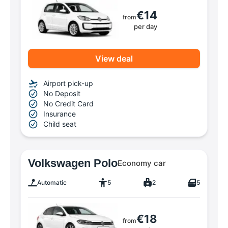
€14
from
per day
View deal
Airport pick-up
No Deposit
No Credit Card
Insurance
Child seat
Volkswagen Polo
Economy car
Automatic
5
2
5
€18
from