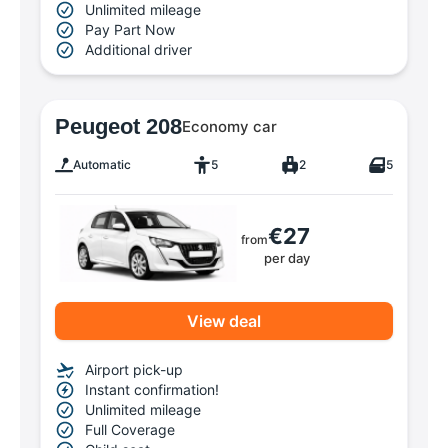
Unlimited mileage
Pay Part Now
Additional driver
Peugeot 208
Economy car
Automatic
5
2
5
€27
from
per day
View deal
Airport pick-up
Instant confirmation!
Unlimited mileage
Full Coverage