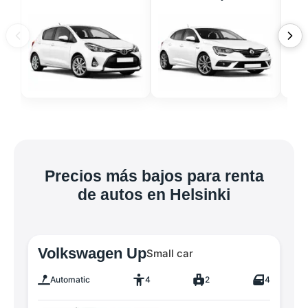
Precios más bajos para renta
de autos en Helsinki
Volkswagen Up
Small car
Automatic
4
2
4