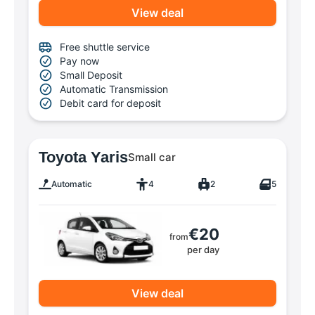
View deal
Free shuttle service
Pay now
Small Deposit
Automatic Transmission
Debit card for deposit
Toyota Yaris
Small car
Automatic
4
2
5
€20
from
per day
View deal