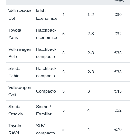
Volkswagen
Mini /
4
1-2
€30
Up!
Económico
Toyota
Hatchback
5
2-3
€32
Yaris
económico
Volkswagen
Hatchback
5
2-3
€35
Polo
compacto
Skoda
Hatchback
5
2-3
€38
Fabia
compacto
Volkswagen
Compacto
5
3
€45
Golf
Skoda
Sedán /
5
4
€52
Octavia
Familiar
Toyota
SUV
5
4
€70
RAV4
compacto