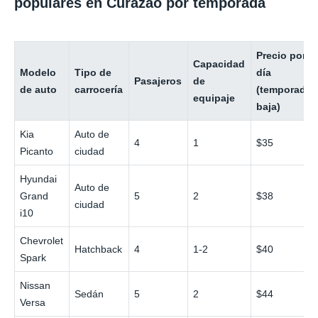
populares en Curazao por temporada
Precio por
Capacidad
Modelo
Tipo de
día
Pasajeros
de
de auto
carrocería
(temporada
equipaje
baja)
Kia
Auto de
4
1
$35
Picanto
ciudad
Hyundai
Auto de
Grand
5
2
$38
ciudad
i10
Chevrolet
Hatchback
4
1-2
$40
Spark
Nissan
Sedán
5
2
$44
Versa