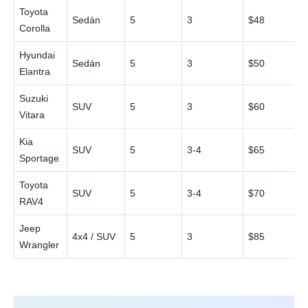
Toyota
Sedán
5
3
$48
Corolla
Hyundai
Sedán
5
3
$50
Elantra
Suzuki
SUV
5
3
$60
Vitara
Kia
SUV
5
3-4
$65
Sportage
Toyota
SUV
5
3-4
$70
RAV4
Jeep
4x4 / SUV
5
3
$85
Wrangler