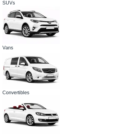
SUVs
Vans
Convertibles