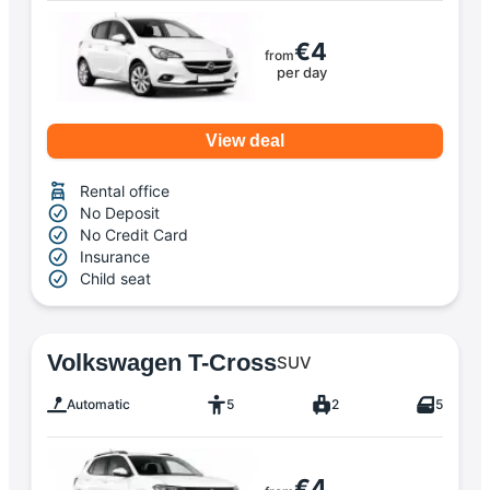
€4
from
per day
View deal
Rental office
No Deposit
No Credit Card
Insurance
Child seat
Volkswagen T-Cross
SUV
Automatic
5
2
5
€4