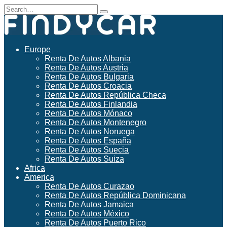
Skip
Search
to
for:
content
Europe
Renta De Autos Albania
Renta De Autos Austria
Renta De Autos Bulgaria
Renta De Autos Croacia
Renta De Autos República Checa
Renta De Autos Finlandia
Renta De Autos Mónaco
Renta De Autos Montenegro
Renta De Autos Noruega
Renta De Autos España
Renta De Autos Suecia
Renta De Autos Suiza
Africa
America
Renta De Autos Curazao
Renta De Autos República Dominicana
Renta De Autos Jamaica
Renta De Autos México
Renta De Autos Puerto Rico