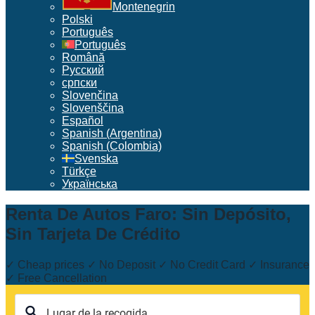
Montenegrin
Polski
Português
Português
Română
Русский
српски
Slovenčina
Slovenščina
Español
Spanish (Argentina)
Spanish (Colombia)
Svenska
Türkçe
Українська
Renta De Autos Faro: Sin Depósito,
Sin Tarjeta De Crédito
✓ Cheap prices ✓ No Deposit ✓ No Credit Card ✓ Insurance
✓ Free Cancellation