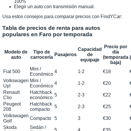
100%
Elegir un auto con transmisión manual.
Usa estos consejos para comparar precios con FindYCar:
Tabla de precios de renta para autos
populares en Faro por temporada
Precio por
Capacidad
Modelo de
Tipo de
día
Pasajeros
de
auto
carrocería
(temporada
equipaje
baja)
Mini /
Fiat 500
4
1-2
€18
Económico
Volkswagen
Mini /
4
1-2
€20
Up!
Económico
Renault
Hatchback
5
2-3
€22
Clio
económico
Peugeot
Hatchback
5
2-3
€25
208
compacto
Volkswagen
Compacto
5
3
€30
Golf
Skoda
Sedán /
5
4
€35