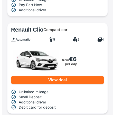
Pay Part Now
Additional driver
Renault Clio
Compact car
Automatic
5
2
4
€6
from
per day
View deal
Unlimited mileage
Small Deposit
Additional driver
Debit card for deposit