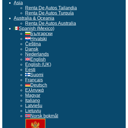
Asia
Renta De Autos Tailandia
Renta De Autos Turquía
Australia & Oceania
Renta De Autos Australia
Spanish (Mexico)
Български
Hrvatski
Čeština
Dansk
Nederlands
English
English (UK)
Eesti
Suomi
Français
Deutsch
Ελληνικά
Magyar
Italiano
Latviešu
Lietuvių
Norsk bokmål