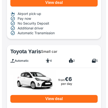
View deal
Airport pick-up
Pay now
No Security Deposit
Additional driver
Automatic Transmission
Toyota Yaris
Small car
Automatic
4
2
5
€6
from
per day
View deal