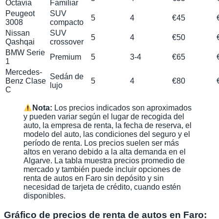
Octavia
Familiar
Peugeot
SUV
5
4
€45
3008
compacto
Nissan
SUV
5
4
€50
Qashqai
crossover
BMW Serie
Premium
5
3-4
€65
1
Mercedes-
Sedán de
Benz Clase
5
4
€80
lujo
C
Nota:
Los precios indicados son aproximados
y pueden variar según el lugar de recogida del
auto, la empresa de renta, la fecha de reserva, el
modelo del auto, las condiciones del seguro y el
período de renta. Los precios suelen ser más
altos en verano debido a la alta demanda en el
Algarve. La tabla muestra precios promedio de
mercado y también puede incluir opciones de
renta de autos en Faro sin depósito y sin
necesidad de tarjeta de crédito, cuando estén
disponibles.
Gráfico de precios de renta de autos en Faro: