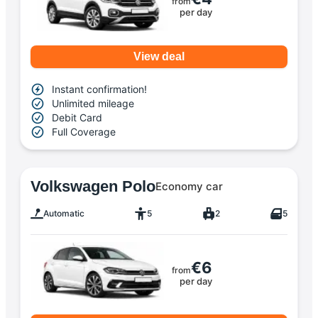
from
per day
View deal
Instant confirmation!
Unlimited mileage
Debit Card
Full Coverage
Volkswagen Polo
Economy car
Automatic
5
2
5
€6
from
per day