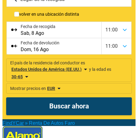
FindYCar
»
Renta De Autos Faro