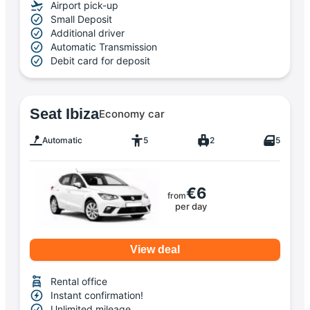
Airport pick-up
Small Deposit
Additional driver
Automatic Transmission
Debit card for deposit
Seat Ibiza
Economy car
Automatic
5
2
5
€6
from
per day
View deal
Rental office
Instant confirmation!
Unlimited mileage