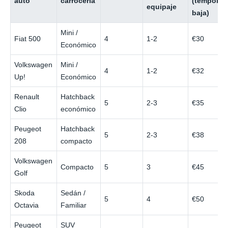
auto
carrocería
(temporad
equipaje
baja)
Mini /
Fiat 500
4
1-2
€30
Económico
Volkswagen
Mini /
4
1-2
€32
Up!
Económico
Renault
Hatchback
5
2-3
€35
Clio
económico
Peugeot
Hatchback
5
2-3
€38
208
compacto
Volkswagen
Compacto
5
3
€45
Golf
Skoda
Sedán /
5
4
€50
Octavia
Familiar
Peugeot
SUV