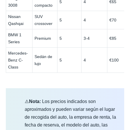
5
4
€65
3008
compacto
Nissan
SUV
5
4
€70
Qashqai
crossover
BMW 1
Premium
5
3-4
€85
Series
Mercedes-
Sedán de
Benz C-
5
4
€100
lujo
Class
⚠️
Nota:
Los precios indicados son
aproximados y pueden variar según el lugar
de recogida del auto, la empresa de renta, la
fecha de reserva, el modelo del auto, las