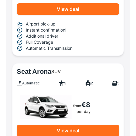
View deal
Airport pick-up
Instant confirmation!
Additional driver
Full Coverage
Automatic Transmission
Seat Arona
SUV
Automatic
5
2
5
€8
from
per day
View deal