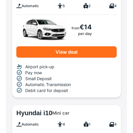
Automatic
5
2
4
€14
from
per day
View deal
Airport pick-up
Pay now
Small Deposit
Automatic Transmission
Debit card for deposit
Hyundai i10
Mini car
Automatic
4
1
4