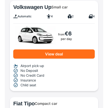
Volkswagen Up
Small car
Automatic
4
2
4
€6
from
per day
View deal
Airport pick-up
No Deposit
No Credit Card
Insurance
Child seat
Fiat Tipo
Compact car