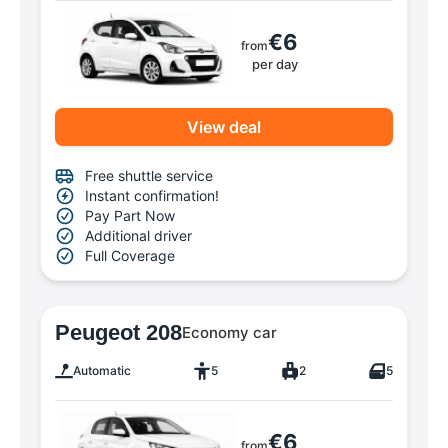
€6
from
per day
View deal
Free shuttle service
Instant confirmation!
Pay Part Now
Additional driver
Full Coverage
Peugeot 208
Economy car
Automatic
5
2
5
€6
from