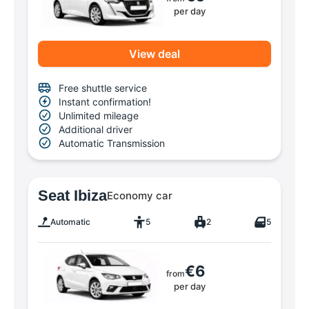
per day
View deal
Free shuttle service
Instant confirmation!
Unlimited mileage
Additional driver
Automatic Transmission
Seat Ibiza
Economy car
Automatic
5
2
5
€6
from
per day