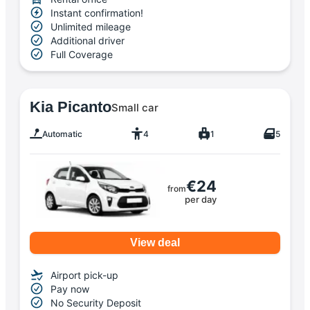
Instant confirmation!
Unlimited mileage
Additional driver
Full Coverage
Kia Picanto
Small car
Automatic
4
1
5
€24
from
per day
View deal
Airport pick-up
Pay now
No Security Deposit