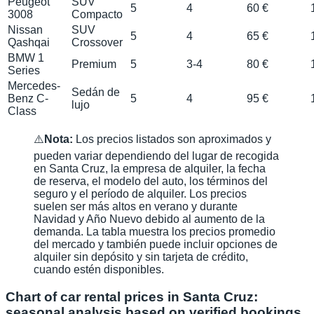
Peugeot
SUV
5
4
60 €
3008
Compacto
Nissan
SUV
5
4
65 €
Qashqai
Crossover
BMW 1
Premium
5
3-4
80 €
Series
Mercedes-
Sedán de
Benz C-
5
4
95 €
lujo
Class
⚠️
Nota:
Los precios listados son aproximados y
pueden variar dependiendo del lugar de recogida
en Santa Cruz, la empresa de alquiler, la fecha
de reserva, el modelo del auto, los términos del
seguro y el período de alquiler. Los precios
suelen ser más altos en verano y durante
Navidad y Año Nuevo debido al aumento de la
demanda. La tabla muestra los precios promedio
del mercado y también puede incluir opciones de
alquiler sin depósito y sin tarjeta de crédito,
cuando estén disponibles.
Chart of car rental prices in Santa Cruz:
seasonal analysis based on verified bookings