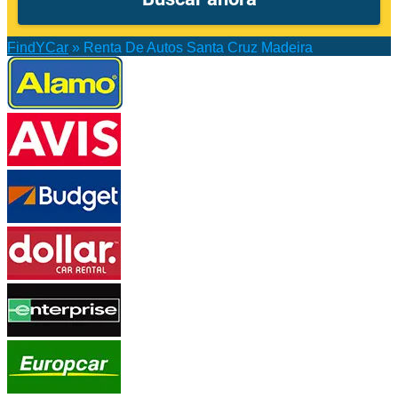
FindYCar
»
Renta De Autos Santa Cruz Madeira