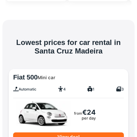
Lowest prices for car rental in
Santa Cruz Madeira
Fiat 500
Mini car
Automatic
4
1
3
€24
from
per day