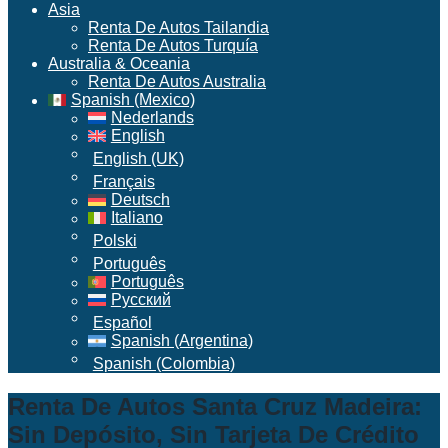
Asia
Renta De Autos Tailandia
Renta De Autos Turquía
Australia & Oceania
Renta De Autos Australia
Spanish (Mexico)
Nederlands
English
English (UK)
Français
Deutsch
Italiano
Polski
Português
Português
Русский
Español
Spanish (Argentina)
Spanish (Colombia)
Renta De Autos Santa Cruz Madeira:
Sin Depósito, Sin Tarjeta De Crédito