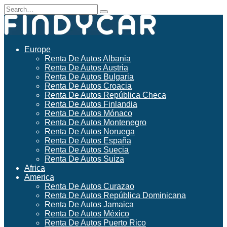
Skip
Search
to
for:
content
Europe
Renta De Autos Albania
Renta De Autos Austria
Renta De Autos Bulgaria
Renta De Autos Croacia
Renta De Autos República Checa
Renta De Autos Finlandia
Renta De Autos Mónaco
Renta De Autos Montenegro
Renta De Autos Noruega
Renta De Autos España
Renta De Autos Suecia
Renta De Autos Suiza
Africa
America
Renta De Autos Curazao
Renta De Autos República Dominicana
Renta De Autos Jamaica
Renta De Autos México
Renta De Autos Puerto Rico