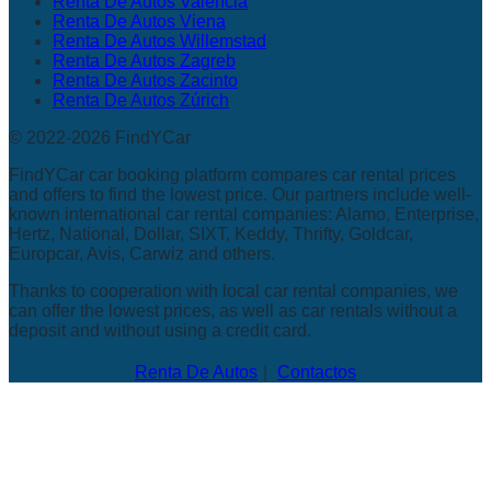
Renta De Autos Valencia
Renta De Autos Viena
Renta De Autos Willemstad
Renta De Autos Zagreb
Renta De Autos Zacinto
Renta De Autos Zúrich
© 2022-2026 FindYCar
FindYCar car booking platform compares car rental prices
and offers to find the lowest price. Our partners include well-
known international car rental companies: Alamo, Enterprise,
Hertz, National, Dollar, SIXT, Keddy, Thrifty, Goldcar,
Europcar, Avis, Carwiz and others.
Thanks to cooperation with local car rental companies, we
can offer the lowest prices, as well as car rentals without a
deposit and without using a credit card.
Renta De Autos
Contactos