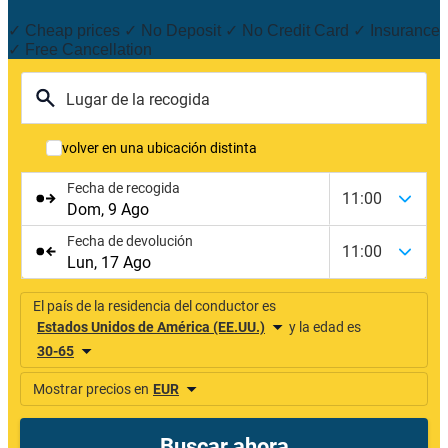
✓ Cheap prices ✓ No Deposit ✓ No Credit Card ✓ Insurance
✓ Free Cancellation