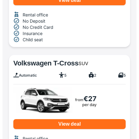
View deal
Rental office
No Deposit
No Credit Card
Insurance
Child seat
Volkswagen T-Cross
SUV
Automatic
5
2
5
€27
from
per day
View deal
Rental office