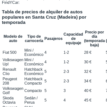
FindYCar:
Tabla de precios de alquiler de autos
populares en Santa Cruz (Madeira) por
temporada
Precio por
Capacidad
Modelo de
Tipo de
día
Pasajeros
de
auto
carrocería
(temporada
equipaje
baja)
Mini /
Fiat 500
4
1-2
28 €
Económico
Volkswagen
Mini /
4
1-2
30 €
Up!
Económico
Renault
Hatchback
5
2-3
32 €
Clio
Económico
Peugeot
Hatchback
5
2-3
34 €
208
Compacto
Volkswagen
Compacto
5
3
40 €
Golf
Skoda
Sedán /
5
4
45 €
Octavia
Perua