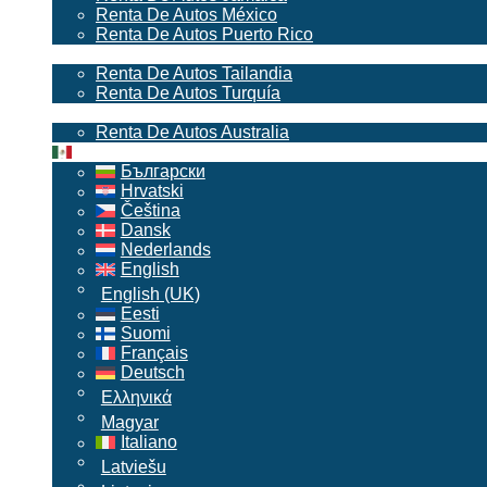
Renta De Autos México
Renta De Autos Puerto Rico
Asia
Renta De Autos Tailandia
Renta De Autos Turquía
Australia & Oceania
Renta De Autos Australia
Spanish (Mexico)
Български
Hrvatski
Čeština
Dansk
Nederlands
English
English (UK)
Eesti
Suomi
Français
Deutsch
Ελληνικά
Magyar
Italiano
Latviešu