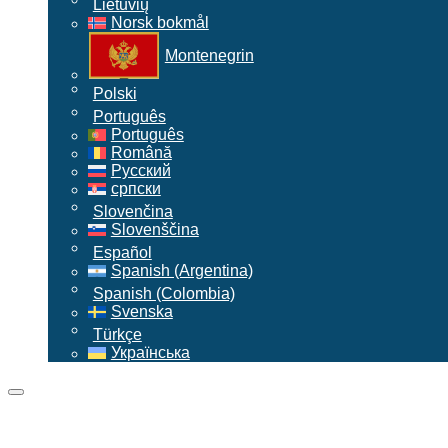
Lietuvių
Norsk bokmål
Montenegrin
Polski
Português
Português
Română
Русский
српски
Slovenčina
Slovenščina
Español
Spanish (Argentina)
Spanish (Colombia)
Svenska
Türkçe
Українська