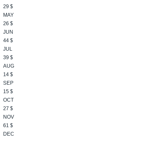
29 $
MAY
26 $
JUN
44 $
JUL
39 $
AUG
14 $
SEP
15 $
OCT
27 $
NOV
61 $
DEC