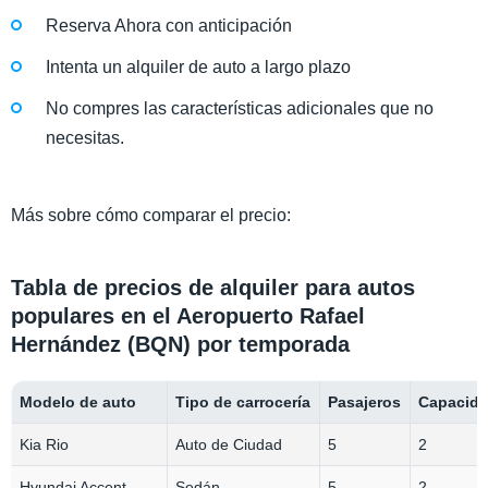
Reserva Ahora con anticipación
Intenta un alquiler de auto a largo plazo
No compres las características adicionales que no
necesitas.
Más sobre cómo comparar el precio:
Tabla de precios de alquiler para autos
populares en el Aeropuerto Rafael
Hernández (BQN) por temporada
Modelo de auto
Tipo de carrocería
Pasajeros
Capacida
Kia Rio
Auto de Ciudad
5
2
Hyundai Accent
Sedán
5
2