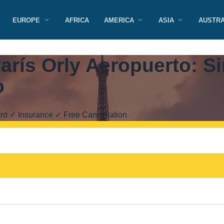
EUROPE
AFRICA
AMERICA
ASIA
AUSTRA
arís Orly Aeropuerto: Si
o
rd ✓ Insurance ✓ Free Cancellation