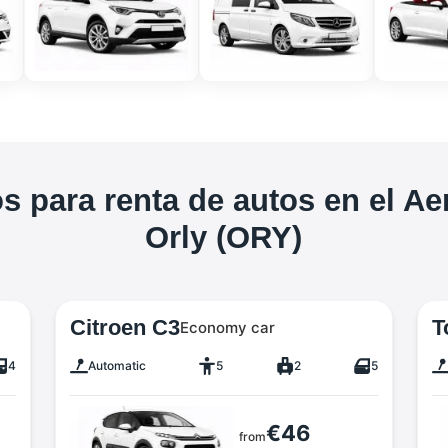
s para renta de autos en el Ae
Orly (ORY)
Citroen C3
T
Economy car
4
Automatic
5
2
5
€46
from