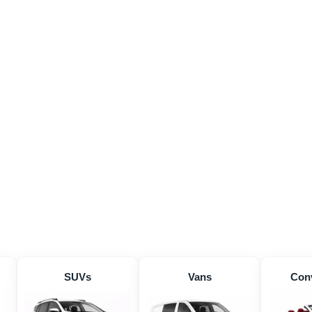
SUVs
Vans
Conv