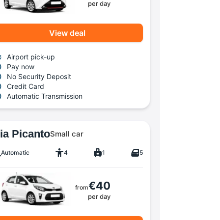
per day
View deal
Airport pick-up
Pay now
No Security Deposit
Credit Card
Automatic Transmission
ia Picanto
Small car
Automatic
4
1
5
€40
from
per day