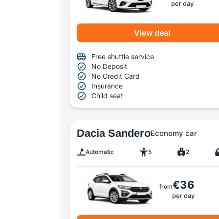
per day
View deal
Free shuttle service
No Deposit
No Credit Card
Insurance
Child seat
Dacia Sandero
Economy car
Automatic
5
2
€36
from
per day