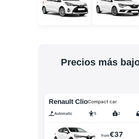
Precios más bajo
Renault Clio
Compact car
Automatic
5
2
€37
from