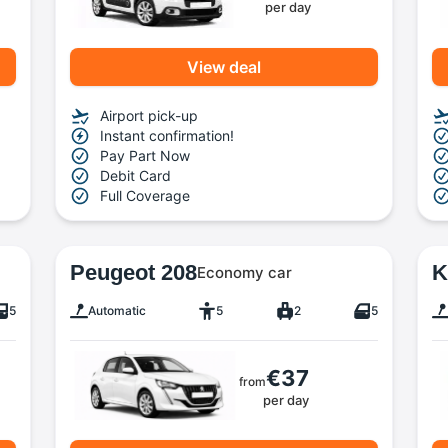
per day
View deal
Airport pick-up
Instant confirmation!
Pay Part Now
Debit Card
Full Coverage
Peugeot 208
K
Economy car
5
Automatic
5
2
5
€37
from
per day