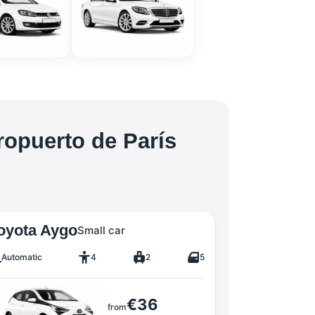
ropuerto de París
oyota Aygo
Small car
Automatic
4
2
5
€36
from