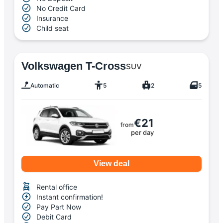
No Credit Card
Insurance
Child seat
Volkswagen T-Cross
SUV
Automatic
5
2
5
€21
from
per day
View deal
Rental office
Instant confirmation!
Pay Part Now
Debit Card