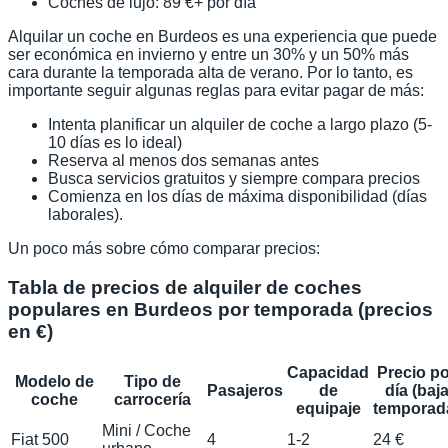
Coches de lujo: 89 €+ por día
Alquilar un coche en Burdeos es una experiencia que puede
ser económica en invierno y entre un 30% y un 50% más
cara durante la temporada alta de verano. Por lo tanto, es
importante seguir algunas reglas para evitar pagar de más:
Intenta planificar un alquiler de coche a largo plazo (5-
10 días es lo ideal)
Reserva al menos dos semanas antes
Busca servicios gratuitos y siempre compara precios
Comienza en los días de máxima disponibilidad (días
laborales).
Un poco más sobre cómo comparar precios:
Tabla de precios de alquiler de coches
populares en Burdeos por temporada (precios
en €)
Capacidad
Precio p
Modelo de
Tipo de
Pasajeros
de
día (baj
coche
carrocería
equipaje
temporad
Mini / Coche
Fiat 500
4
1-2
24 €