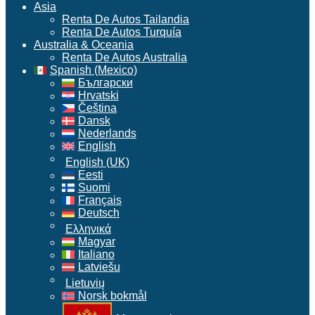
Asia
Renta De Autos Tailandia
Renta De Autos Turquía
Australia & Oceania
Renta De Autos Australia
Spanish (Mexico)
Български
Hrvatski
Čeština
Dansk
Nederlands
English
English (UK)
Eesti
Suomi
Français
Deutsch
Ελληνικά
Magyar
Italiano
Latviešu
Lietuvių
Norsk bokmål