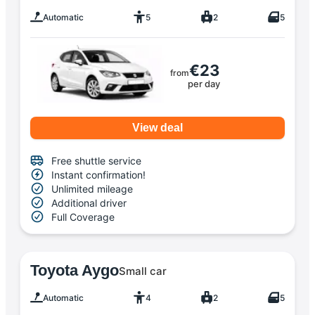
Automatic
5
2
5
€23
from
per day
View deal
Free shuttle service
Instant confirmation!
Unlimited mileage
Additional driver
Full Coverage
Toyota Aygo
Small car
Automatic
4
2
5