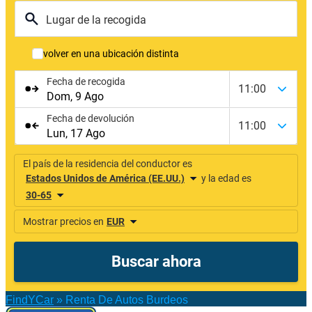
FindYCar
»
Renta De Autos Burdeos