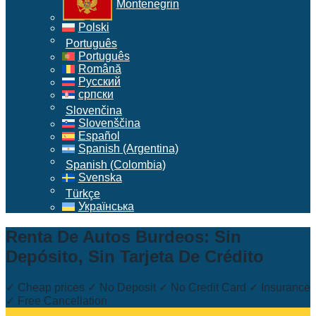
Montenegrin
Polski
Português
Português
Română
Русский
српски
Slovenčina
Slovenščina
Español
Spanish (Argentina)
Spanish (Colombia)
Svenska
Türkçe
Українська
Renta De Autos Burdeos: Sin
Depósito, Sin Tarjeta De Crédito
✓ Cheap prices ✓ No Deposit ✓ No Credit Card ✓ Insurance
✓ Free Cancellation