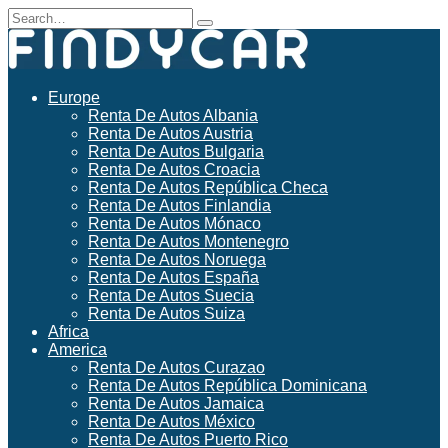
Skip
Search
to
for:
content
Europe
Renta De Autos Albania
Renta De Autos Austria
Renta De Autos Bulgaria
Renta De Autos Croacia
Renta De Autos República Checa
Renta De Autos Finlandia
Renta De Autos Mónaco
Renta De Autos Montenegro
Renta De Autos Noruega
Renta De Autos España
Renta De Autos Suecia
Renta De Autos Suiza
Africa
America
Renta De Autos Curazao
Renta De Autos República Dominicana
Renta De Autos Jamaica
Renta De Autos México
Renta De Autos Puerto Rico