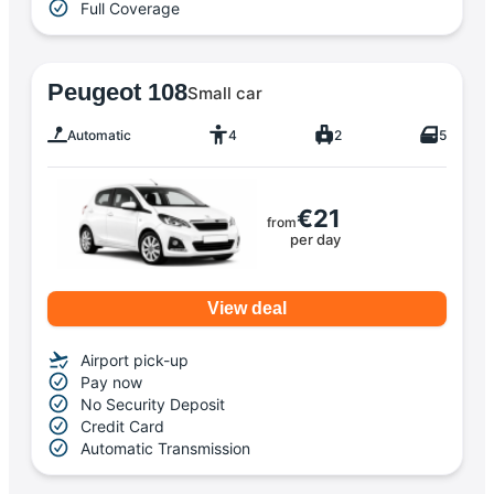
Full Coverage
Peugeot 108
Small car
Automatic
4
2
5
€21
from
per day
View deal
Airport pick-up
Pay now
No Security Deposit
Credit Card
Automatic Transmission