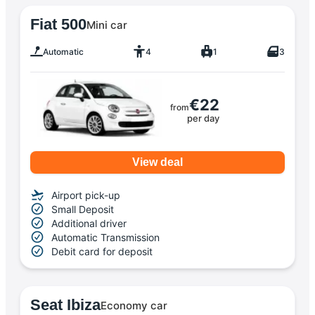
Fiat 500
Mini car
Automatic
4
1
3
€22
from
per day
View deal
Airport pick-up
Small Deposit
Additional driver
Automatic Transmission
Debit card for deposit
Seat Ibiza
Economy car