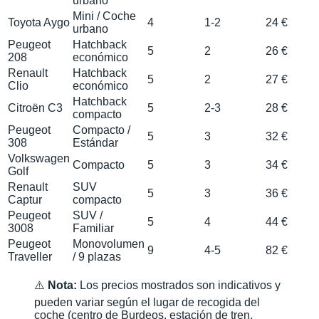
urbano
Mini / Coche
Toyota Aygo
4
1-2
24 €
urbano
Peugeot
Hatchback
5
2
26 €
208
económico
Renault
Hatchback
5
2
27 €
Clio
económico
Hatchback
Citroën C3
5
2-3
28 €
compacto
Peugeot
Compacto /
5
3
32 €
308
Estándar
Volkswagen
Compacto
5
3
34 €
Golf
Renault
SUV
5
3
36 €
Captur
compacto
Peugeot
SUV /
5
4
44 €
3008
Familiar
Peugeot
Monovolumen
9
4-5
82 €
Traveller
/ 9 plazas
⚠️
Nota:
Los precios mostrados son indicativos y
pueden variar según el lugar de recogida del
coche (centro de Burdeos, estación de tren,