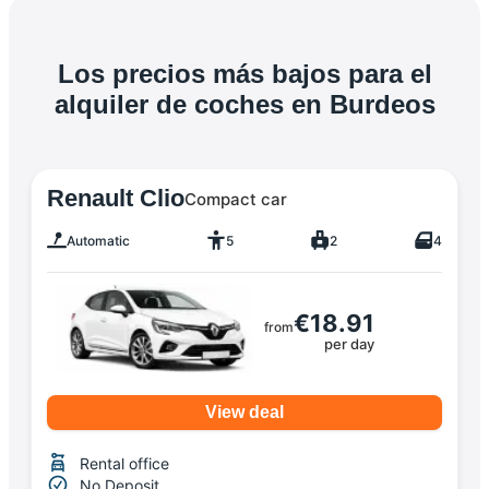
Los precios más bajos para el
alquiler de coches en Burdeos
Renault Clio
Compact car
Automatic
5
2
4
€18.91
from
per day
View deal
Rental office
No Deposit