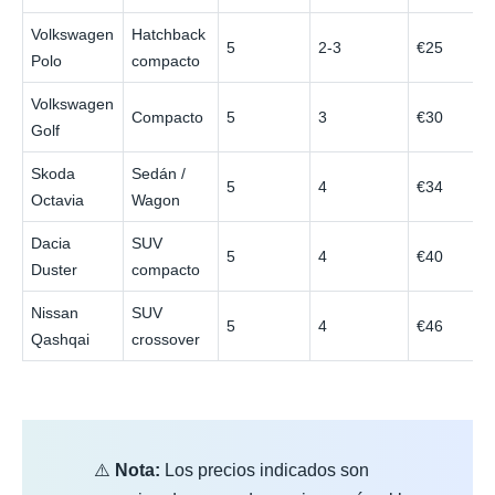
Volkswagen
Hatchback
5
2-3
€25
Polo
compacto
Volkswagen
Compacto
5
3
€30
Golf
Skoda
Sedán /
5
4
€34
Octavia
Wagon
Dacia
SUV
5
4
€40
Duster
compacto
Nissan
SUV
5
4
€46
Qashqai
crossover
⚠️
Nota:
Los precios indicados son