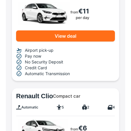
€11
from
per day
View deal
Airport pick-up
Pay now
No Security Deposit
Credit Card
Automatic Transmission
Renault Clio
Compact car
Automatic
5
2
4
€6
from