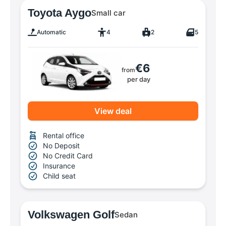
Toyota Aygo
Small car
Automatic
4
2
5
€6
from
per day
View deal
Rental office
No Deposit
No Credit Card
Insurance
Child seat
Volkswagen Golf
Sedan