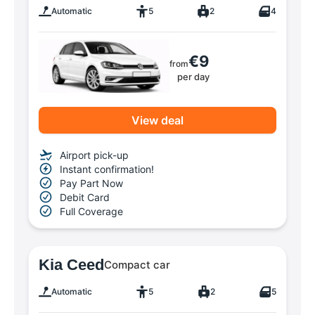
Automatic
5
2
4
€9
from
per day
View deal
Airport pick-up
Instant confirmation!
Pay Part Now
Debit Card
Full Coverage
Kia Ceed
Compact car
Automatic
5
2
5