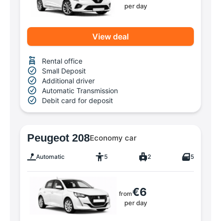
per day
View deal
Rental office
Small Deposit
Additional driver
Automatic Transmission
Debit card for deposit
Peugeot 208
Economy car
Automatic
5
2
5
€6
from
per day