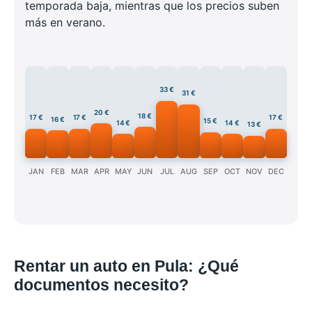
temporada baja, mientras que los precios suben
más en verano.
33 €
31 €
20 €
18 €
17 €
17 €
17 €
16 €
15 €
14 €
14 €
13 €
JAN
FEB
MAR
APR
MAY
JUN
JUL
AUG
SEP
OCT
NOV
DEC
Rentar un auto en Pula: ¿Qué
documentos necesito?