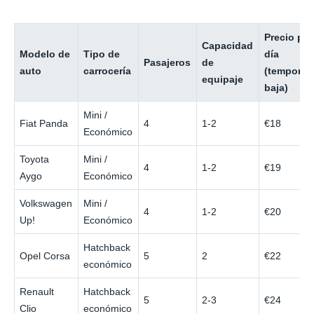
Precio por
Capacidad
Modelo de
Tipo de
día
Pasajeros
de
auto
carrocería
(temporad
equipaje
baja)
Mini /
Fiat Panda
4
1-2
€18
Económico
Toyota
Mini /
4
1-2
€19
Aygo
Económico
Volkswagen
Mini /
4
1-2
€20
Up!
Económico
Hatchback
Opel Corsa
5
2
€22
económico
Renault
Hatchback
5
2-3
€24
Clio
económico